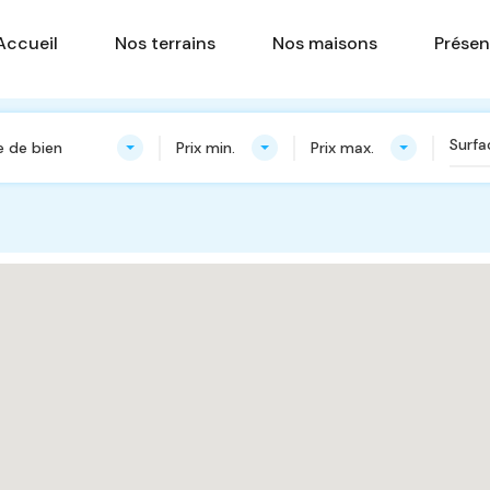
Accueil
Nos terrains
Nos ma
Accueil
Nos terrains
Nos maisons
Présen
 de bien
Prix min.
Prix max.