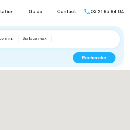
isons
Présentation
Guide
Contact
tation
Guide
Contact
03 21 65 64 04
Recherche