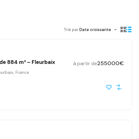
Trié par:
Date croissante
 de 884 m² – Fleurbaix
255000€
à partir de
urbaix, France