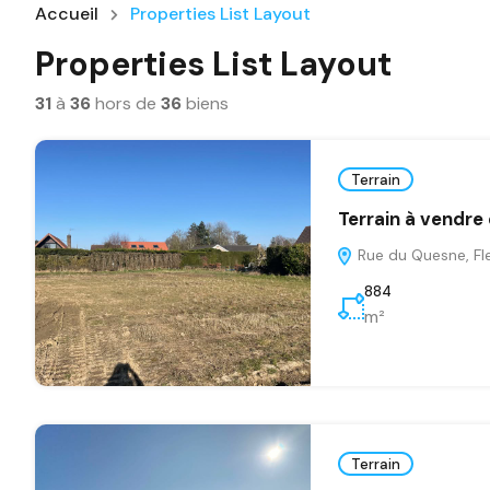
Accueil
Properties List Layout
Properties List Layout
31
à
36
hors de
36
biens
Terrain
Terrain à vendre
Rue du Quesne, Fle
884
m²
Terrain