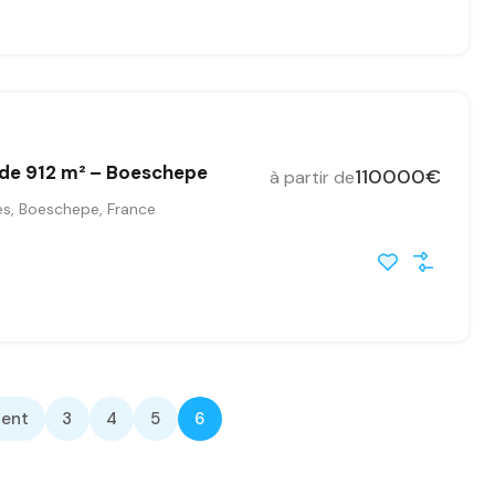
 de 912 m² – Boeschepe
110000€
à partir de
es, Boeschepe, France
ent
3
4
5
6