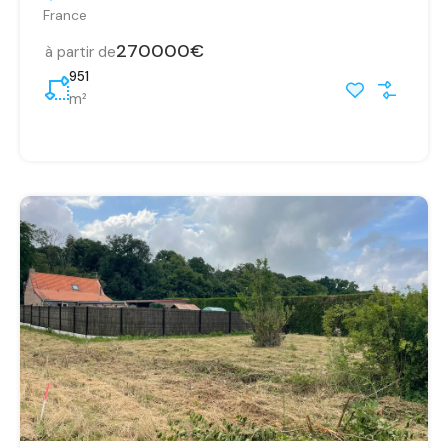
France
270000€
à partir de
951
m²