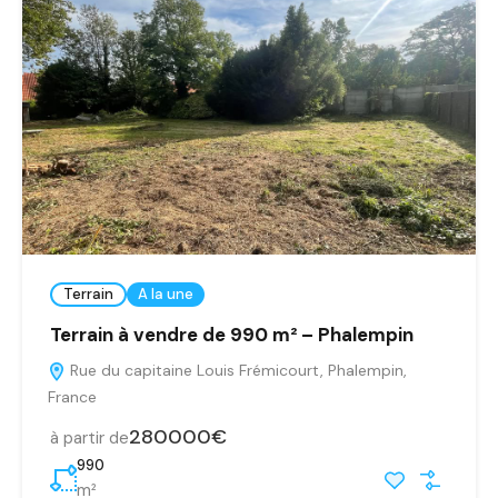
Terrain
A la une
Terrain à vendre de 990 m² – Phalempin
Rue du capitaine Louis Frémicourt, Phalempin,
France
280000€
à partir de
990
m²