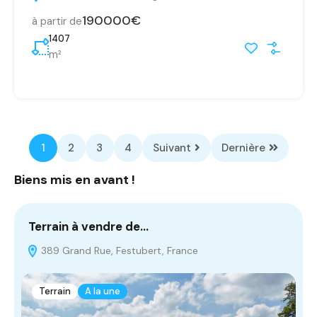
190000€
à partir de
1407
m²
1
2
3
4
Suivant
Dernière
Biens mis en avant !
Terrain à vendre de…
T
389 Grand Rue, Festubert, France
Terrain
A la une