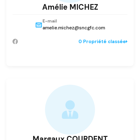
Amélie MICHEZ
E-mail
amelie.michez@sncgfc.com
0 Propriété classée
Margaux COURDENT