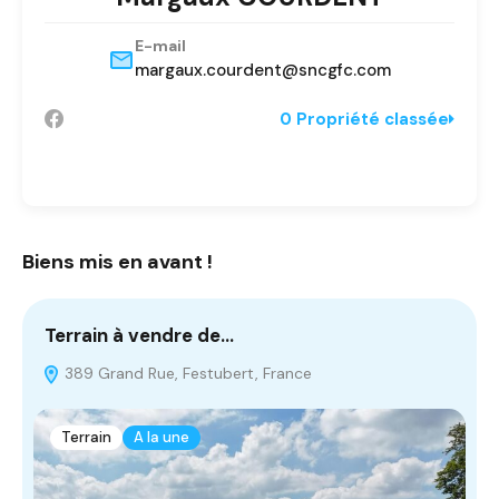
E-mail
margaux.courdent@sncgfc.com
0 Propriété classée
Biens mis en avant !
Terrain à vendre de…
T
389 Grand Rue, Festubert, France
Terrain
A la une