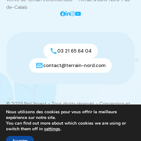
de-Calais
03 21 65 64 04
contact@terrain-nord.com
© 2025 Nor' Invest - Tous droits réservés - Conception et
réalisation du site :
Créamorphose
Nous utilisons des cookies pour vous offrir la meilleure
expérience sur notre site.
Mentions légales
|
Contact
You can find out more about which cookies we are using or
switch them off in
settings
.
Nor’ Invest
Accepter