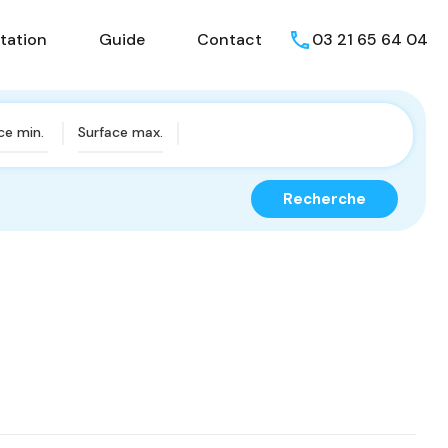
isons
Présentation
Guide
Contact
tation
Guide
Contact
03 21 65 64 04
Recherche