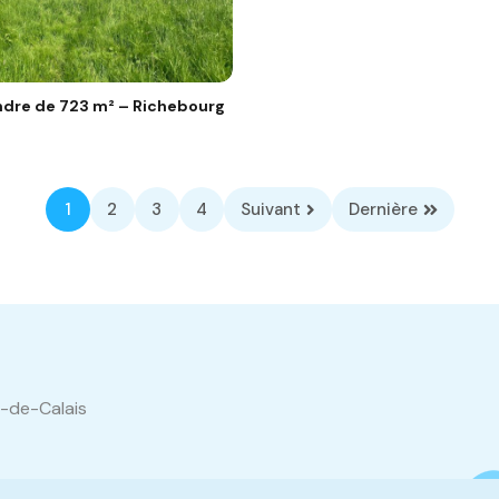
endre de 723 m² – Richebourg
1
2
3
4
Suivant
Dernière
s-de-Calais