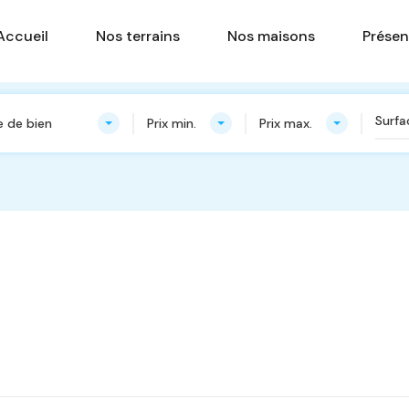
Accueil
Nos terrains
Nos ma
Accueil
Nos terrains
Nos maisons
Présen
 de bien
Prix min.
Prix max.