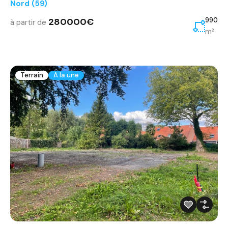
Nord (59)
280000€
990
à partir de
m²
Terrain
A la une