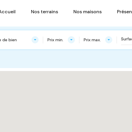
Accueil
Nos terrains
Nos ma
Accueil
Nos terrains
Nos maisons
Présen
 de bien
Prix min.
Prix max.