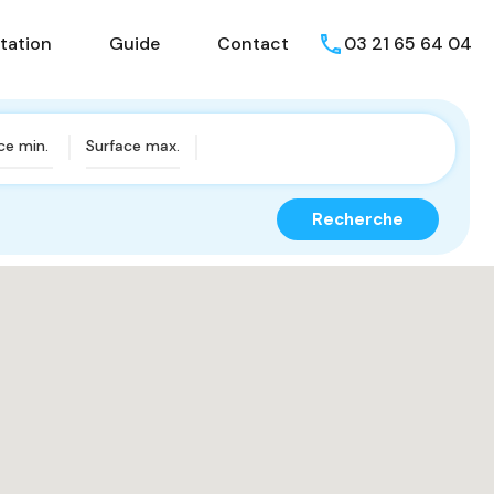
isons
Présentation
Guide
Contact
tation
Guide
Contact
03 21 65 64 04
Recherche