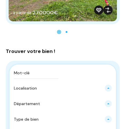
270000€
à partir de
à 
Trouver votre bien !
Localisation
Département
Type de bien