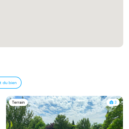
t du bien
Terrain
3