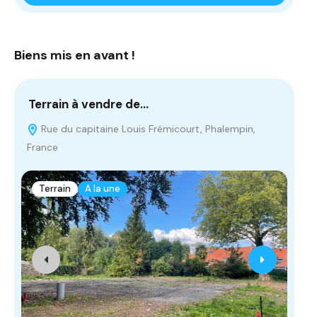
Biens mis en avant !
Terrain à vendre de…
Te
Rue du capitaine Louis Frémicourt, Phalempin,
R
France
Fra
Terrain
A la une
T