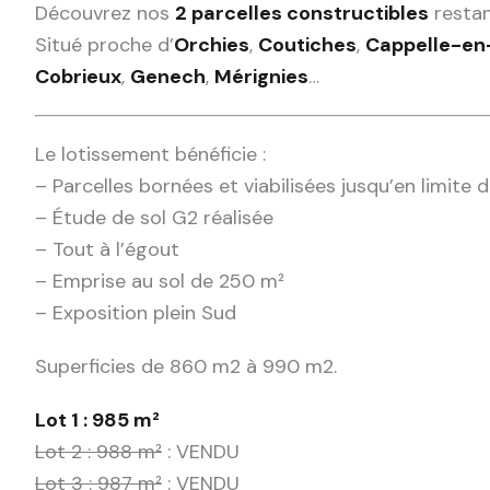
Découvrez nos
2 parcelles constructibles
restan
Situé proche d’
Orchies
,
Coutiches
,
Cappelle-en
Cobrieux
,
Genech
,
Mérignies
…
Le lotissement bénéficie :
– Parcelles bornées et viabilisées jusqu’en limite d
– Étude de sol G2 réalisée
– Tout à l’égout
– Emprise au sol de 250 m²
– Exposition plein Sud
Superficies de 860 m2 à 990 m2.
Lot 1 : 985 m²
Lot 2 : 988 m²
: VENDU
Lot 3 : 987 m²
: VENDU