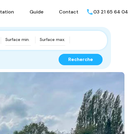
isons
Présentation
Guide
Contact
tation
Guide
Contact
03 21 65 64 04
Recherche