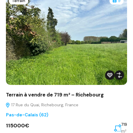
Terrain
9
Terrain à vendre de 719 m² – Richebourg
17 Rue du Quai, Richebourg, France
Pas-de-Calais (62)
115000€
719
m²