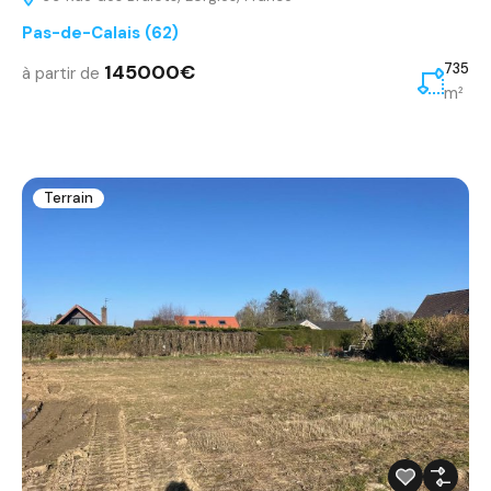
Pas-de-Calais (62)
145000€
735
à partir de
m²
Terrain