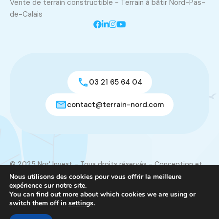
Vente de terrain constructible - Terrain à bâtir Nord-Pas-
de-Calais
03 21 65 64 04
contact@terrain-nord.com
© 2025 Nor' Invest - Tous droits réservés - Conception et
réalisation du site :
Créamorphose
Nous utilisons des cookies pour vous offrir la meilleure
expérience sur notre site.
Mentions légales
|
Contact
You can find out more about which cookies we are using or
switch them off in
settings
.