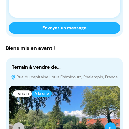
Envoyer un message
Biens mis en avant !
Terrain à vendre de…
T
Rue du capitaine Louis Frémicourt, Phalempin, France
Terrain
A la une