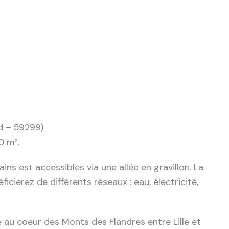
d – 59299)
0 m².
ins est accessibles via une allée en gravillon. La
icierez de différents réseaux : eau, électricité,
u coeur des Monts des Flandres entre Lille et