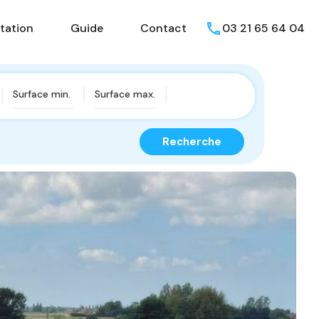
isons
Présentation
Guide
Contact
tation
Guide
Contact
03 21 65 64 04
Recherche