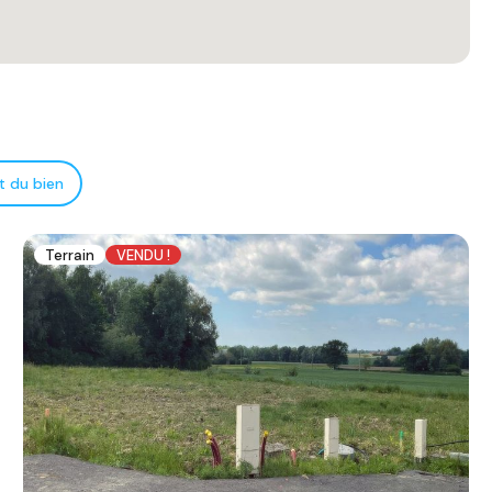
t du bien
Terrain
VENDU !