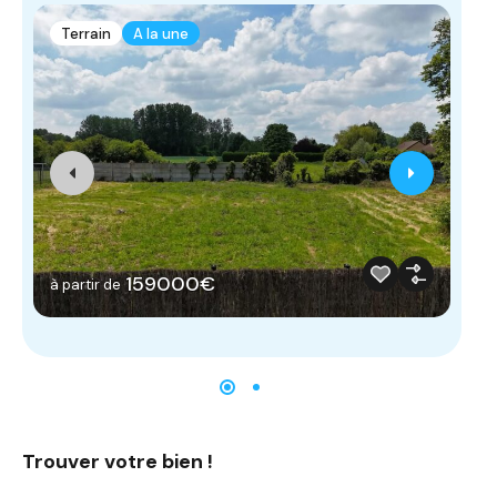
Terrain
A la une
T
159000€
à partir de
à 
Trouver votre bien !