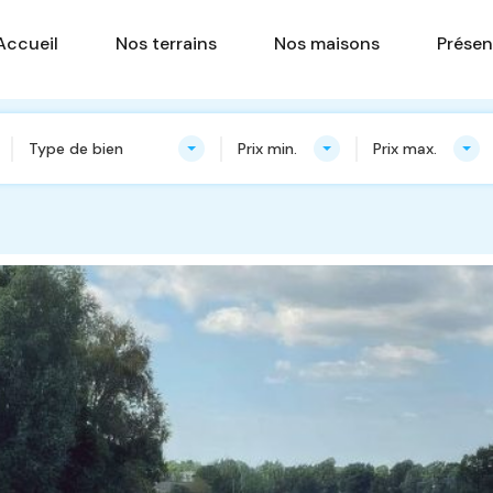
Accueil
Nos terrains
Nos ma
Accueil
Nos terrains
Nos maisons
Présen
Type de bien
Prix min.
Prix max.