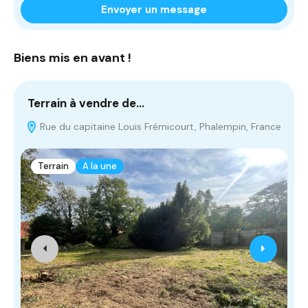
Envoyer un message
Biens mis en avant !
Terrain à vendre de…
T
Rue du capitaine Louis Frémicourt, Phalempin, France
Terrain
A la une