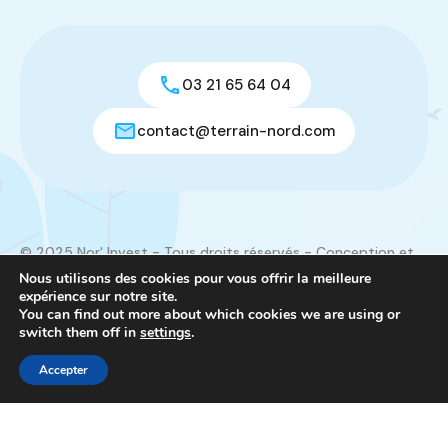
03 21 65 64 04
contact@terrain-nord.com
© 2025 Nor' Invest - Tous droits réservés - Conception et
réalisation du site :
Créamorphose
Nous utilisons des cookies pour vous offrir la meilleure
expérience sur notre site.
Mentions légales
|
Contact
You can find out more about which cookies we are using or
switch them off in
settings
.
Nor’ Invest
Accepter